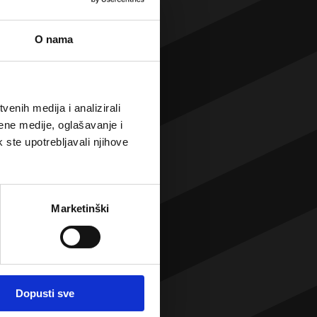
O nama
ovi
enih medija i analizirali
ene medije, oglašavanje i
k ste upotrebljavali njihove
Marketinški
Dopusti sve