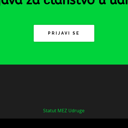
java za članstvo u ud
PRIJAVI SE
Statut MEZ Udruge