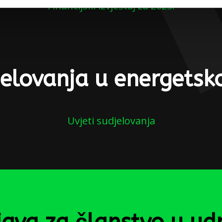
Financijski izvještaj za 2023.
jelovanja u energetsko
Uvjeti sudjelovanja