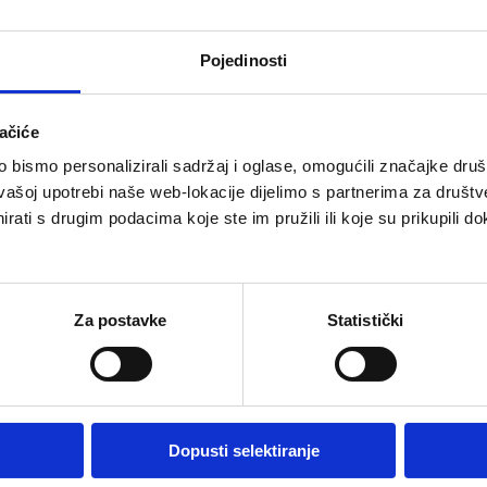
Statut Udruge
Pojedinosti
ačiće
dišnji izvještaji i plan
bismo personalizirali sadržaj i oglase, omogućili značajke društv
vašoj upotrebi naše web-lokacije dijelimo s partnerima za društv
rati s drugim podacima koje ste im pružili ili koje su prikupili do
Plan rada za 2024.
Za postavke
Statistički
Financijski plan za 2024.
Godišnji izvještaj za 2023.
Dopusti selektiranje