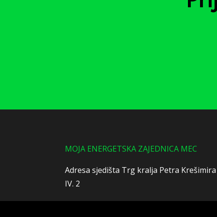
Pri
MOJA ENERGETSKA ZAJEDNICA MEC
Adresa sjedišta Trg kralja Petra Krešimira
IV. 2
Zagreb