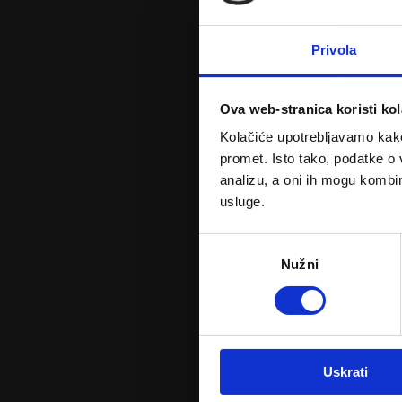
Privola
Ova web-stranica koristi kol
Go
Kolačiće upotrebljavamo kako 
promet. Isto tako, podatke o 
analizu, a oni ih mogu kombini
usluge.
Odabir
Nužni
pristanka
Uskrati